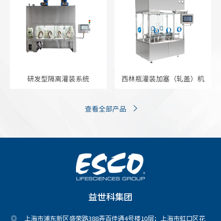
研发型隔离灌装系统
西林瓶灌装加塞（轧盖）机
查看全部产品
益世科集团
上海市浦东新区盛荣路388弄百佳通4号楼10层；上海市虹口区花