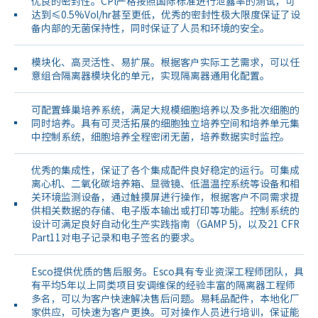
优良的密封性。CPI严格按照国际标准进行泄露率的测试，可
达到≤0.5%Vol/hr甚至更低，优秀的密封性极大限度保证了设
备内部的无菌保持性，同时保证了人员和环境的安全。
模块化、高灵活性、易扩展。根据客户实际工艺需求，可以任
意组合隔离器模块化的单元，实现隔离器通用化配置。
可配置蜂巢培养系统，满足大规模细胞培养以及多批次细胞的
同时培养。具有可灵活拓展的细胞独立培养空间和培养单元集
中控制系统，细胞培养全程密闭无菌，培养数据实时监控。
优秀的集成性，保证了各个集成配件良好稳定的运行。可集成
离心机、二氧化碳培养箱、显微镜、低温温控系统等设备和相
关环境监测设备，通过触摸屏进行操作，根据客户不同需求提
供相关数据的存储、电子版本输出或打印等功能。控制系统的
设计可满足良好自动化生产实践指南（GAMP 5)，以及21 CFR
Part11对电子记录和电子签名的要求。
Esco提供优质的售后服务。Esco具有专业资深工程师团队，具
有平均5年以上同类项目安调维保的经验丰富的隔离器工程师
多名，可以为客户快速解决售后问题。易耗品配件，本地化厂
家供应，可快速为客户更换。可对操作人员进行培训，保证能