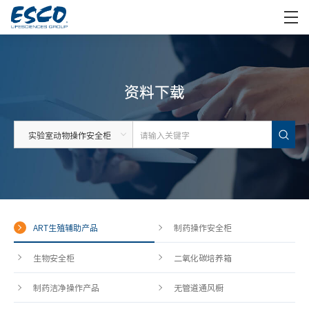
资料下载
ART生殖辅助产品
制药操作安全柜
生物安全柜
二氧化碳培养箱
制药洁净操作产品
无管道通风橱