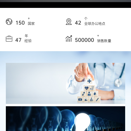
+
个
150
42
国家
全球办公地点
年
+
47
500000
经验
销售数量