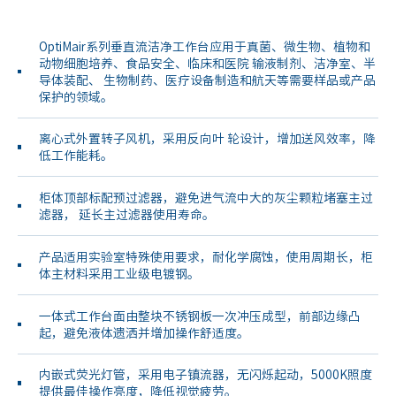
OptiMair系列垂直流洁净工作台
应用于真菌、微生物、植物和
动物
细胞培养、食品安全、临床和医院
输液制剂、洁净室、半
导体装配、
生物制药、医疗设备制造和航天等
需要样品或产品
保护的领域。
离心式外置转子风机，采用反向叶
轮设计，增加送风效率，降
低工作
能耗。
柜体顶部标配预过滤器，避免进气
流中大的灰尘颗粒堵塞主过
滤器，
延长主过滤器使用寿命。
产品适用实验室特殊使用要求，耐
化学腐蚀，使用周期长，柜
体主材
料采用工业级电镀钢。
一体式工作台面由整块不锈钢板一
次冲压成型，前部边缘凸
起，避免
液体遗洒并增加操作舒适度。
内嵌式荧光灯管，采用电子镇流
器，无闪烁起动，5000K照度
提供
最佳操作亮度，降低视觉疲劳。