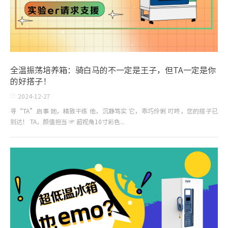
全温振荡培养箱：骑白马的不一定是王子，但TA一定是你
的好搭子！
2024-12-27
寻“TA”启事 她，精致干练 他，沉静笃实 它，乖巧伶俐 叮咚，您的搭子已
到达！ TA，颜值担当 ☞ 超视角10寸彩色...