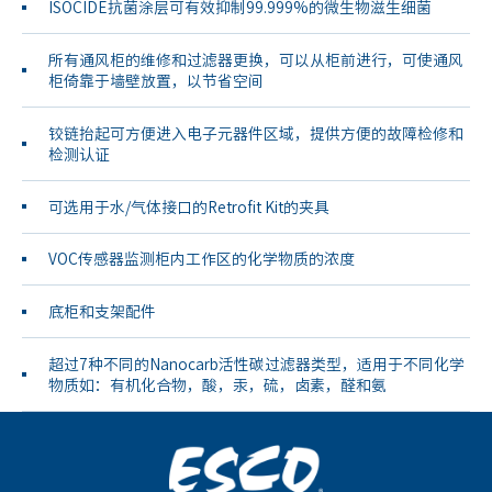
ISOCIDE抗菌涂层可有效抑制99.999%的微生物滋生细菌
所有通风柜的维修和过滤器更换，可以从柜前进行，可使通风
柜倚靠于墙壁放置，以节省空间
铰链抬起可方便进入电子元器件区域，提供方便的故障检修和
检测认证
可选用于水/气体接口的Retrofit Kit的夹具
VOC传感器监测柜内工作区的化学物质的浓度
底柜和支架配件
超过7种不同的Nanocarb活性碳过滤器类型，适用于不同化学
物质如：有机化合物，酸，汞，硫，卤素，醛和氨