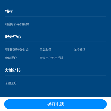
耗材
细胞培养系列耗材
服务中心
培训课程与研讨会
售后服务
保修登记
申请报价
申请用户使用手册
友情链接
东蕴医疗
copyright © 2025 益世科（上海）企业发展有限公司 版权所有 |
沪ICP备
拨打电话
14026918号-3 沪公网安备
31010902002465号